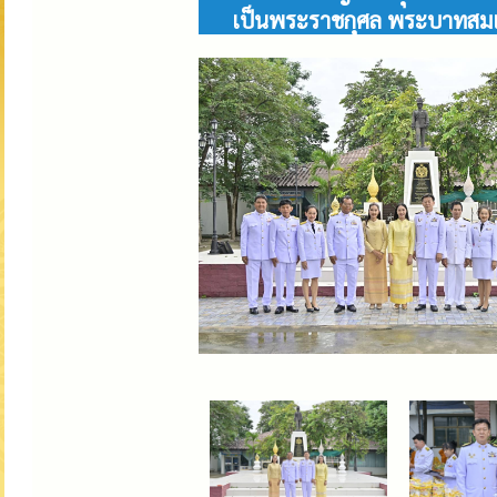
เป็นพระราชกุศล พระบาทสมเด