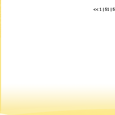
<<
1
|
51
|
5